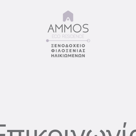
Ε
π
ι
κ
ο
ι
ν
ω
ν
ί