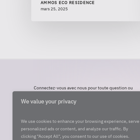
AMMOS ECO RESIDENCE
mars 25, 2025
Connectez-vous avec nous pour toute question ou
information sur le Βien-être à l’ Ammos Eco
We value your privacy
Residence. Nous sommes là pour vous!
CONTACT
We use cookies to enhance your browsing experience, serve
personalized ads or content, and analyze our traffic. By
clicking "Accept All", you consent to our use of cookies.